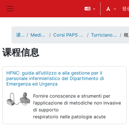
跳到主要内容
登
停靠面板
课程
Medicina
Corsi PAPS 2018
Turriciano.doc
课程信息
HFNC: guida all’utilizzo e alla gestione per il
personale infermieristico del Dipartimento di
Emergenza ed Urgenza
Fornire conoscenze e strumenti per
l’applicazione di metodiche non invasive
di supporto
respiratorio nelle patologie acute